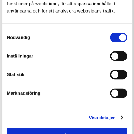
funktioner på webbsidan, för att anpassa innehållet till
användarna och för att analysera webbsidans trafik.
Samtyckesval
Nödvändig
Inställningar
Fredag 7 Augusti Kl 12:30
Guidad visning: Public Domain
Statistik
Guidad visning
Tillfällig utställning
Marknadsföring
Visa detaljer