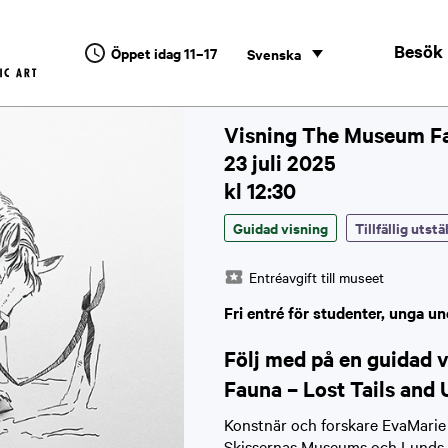
Besök
Öppet idag 11–17
Svenska
Visning The Museum F
23 juli 2025
kl 12:30
Guidad visning
Tillfällig utstä
Entréavgift till museet
Fri entré för studenter, unga un
Följ med på en guidad 
Fauna – Lost Tails and 
Konstnär och forskare EvaMarie 
Skissernas Museums och Lunds 