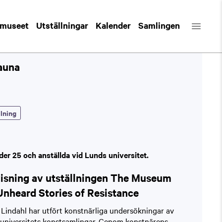
 museet
Utställningar
Kalender
Samlingen
auna
llning
der 25 och anställda vid Lunds universitet.
visning av utställningen The Museum
Unheard Stories of Resistance
Lindahl har utfört konstnärliga undersökningar av
universitets konstsamlingar. Genom konstnärens