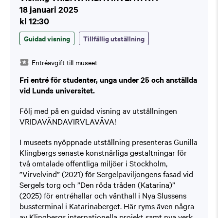
18 januari 2025
kl 12:30
Guidad visning
Tillfällig utställning
Entréavgift till museet
Fri entré för studenter, unga under 25 och anställda
vid Lunds universitet.
Följ med på en guidad visning av utställningen
VRIDAVÄNDAVIRVLAVÄVA!
I museets nyöppnade utställning presenteras Gunilla
Klingbergs senaste konstnärliga gestaltningar för
två omtalade offentliga miljöer i Stockholm,
”Virvelvind” (2021) för Sergelpaviljongens fasad vid
Sergels torg och ”Den röda tråden (Katarina)”
(2025) för entréhallar och vänthall i Nya Slussens
bussterminal i Katarinaberget. Här ryms även några
av Klingbergs internationella projekt samt nya verk