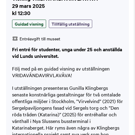
29 mars 2025
kl 12:30
Guidad visning
Tillfällig utställning
Entréavgift till museet
Fri entré för studenter, unga under 25 och anställda
vid Lunds universitet.
Följ med på en guidad visning av utställningen
VRIDAVÄNDAVIRVLAVÄVA!
I utställningen presenteras Gunilla Klingbergs
senaste konstnärliga gestaltningar för två omtalade
offentliga miljöer i Stockholm, ”Virvelvind” (2021) för
Sergelpaviljongens fasad vid Sergels torg och ”Den
röda tråden (Katarina)” (2025) för entréhallar och
vänthall i Nya Slussens bussterminal i
Katarinaberget. Här ryms även några av Klingbergs
internationella projekt samt nya verk som hon