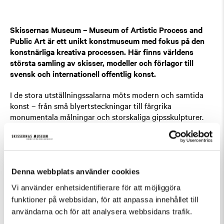
Skissernas Museum – Museum of Artistic Process and
Public Art är ett unikt konstmuseum med fokus på den
konstnärliga kreativa processen. Här finns världens
största samling av skisser, modeller och förlagor till
svensk och internationell offentlig konst.
I de stora utställningssalarna möts modern och samtida
konst – från små blyertsteckningar till färgrika
monumentala målningar och storskaliga gipsskulpturer.
Här finns skisser av internationella konstnärer som
Barbara Hepworth, Henri Matisse, Sonia Delaunay, Henry
Moore och Fernand Léger och en av Europas främsta
samlingar av skisser av mexikanska monumentalmålare
som Diego Rivera och David Alfaro Siqueiros. I den
Denna webbplats använder cookies
svenska salen visas verk av Sigrid Hjertén, Isaac
Vi använder enhetsidentifierare för att möjliggöra
Grünewald och Siri Derkert och samtida konstnärer som
funktioner på webbsidan, för att anpassa innehållet till
Linn Fernström, Ann Edholm och Matthias van Arkel.
användarna och för att analysera webbsidans trafik.
Utöver basutställningarna presenterar museet varje år