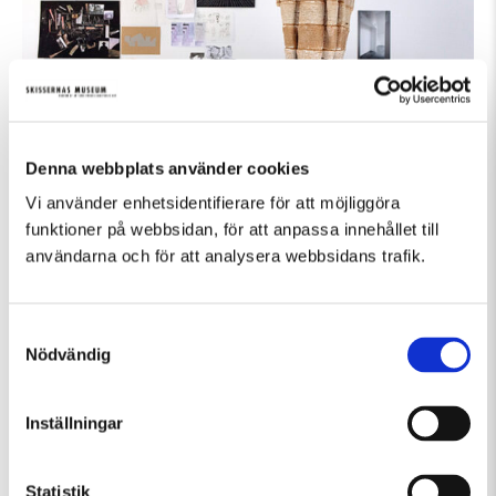
Denna webbplats använder cookies
Vi använder enhetsidentifierare för att möjliggöra
Installationsvy 60+ UnFold. I förgrunden Ana Goidea och David Andréen,
Protomycokion – Biodigital Futures. På väggen: Tobias Allard, Catalyst and
funktioner på webbsidan, för att anpassa innehållet till
sidetracks – An exploration of the creative process. Foto: Emma Krantz /
användarna och för att analysera webbsidans trafik.
Skissernas Museum
Samtyckesval
Nödvändig
Inställningar
Statistik