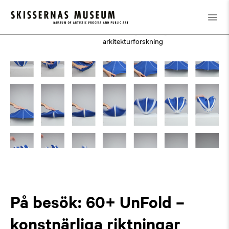
Utställningar
Tidigare
/
/
På besök: 60+ UnFold –
konstnärliga riktningar inom
arkitekturforskning
På besök: 60+ UnFold –
konstnärliga riktningar