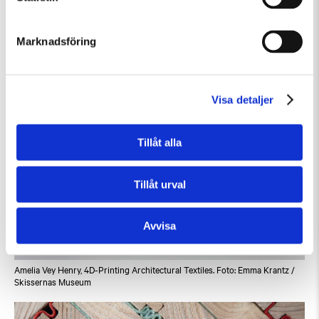
Marknadsföring
Køgevej 210 av studenter och lärare på Arkitektskolan, still från video
Visa detaljer
Tillåt alla
Tillåt urval
Avvisa
Amelia Vey Henry, 4D-Printing Architectural Textiles. Foto: Emma Krantz /
Skissernas Museum