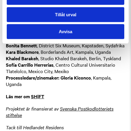
Hoffbeck, Liad Hussein Kantorowicz, Phoebe Walton,
Raphaël Malik, Ruangrupa, Shahidul Alam, Taring Padi och
Tinne Zenner.
Tillåt urval
Curator: Khaled Barakeh
Avvisa
Medverkande curatorer på plats:
Bonita Bennett
, District Six Museum, Kapstaden, Sydafrika
Kara Blackmore
, Borderlands Art, Kampala, Uganda
Khaled Barakeh
, Studio Khaled Barakeh, Berlin, Tyskland
Sofía Carrillo Herrerías
, Centro Cultural Universitario
Tlatelolco, Mexico City, Mexiko
Processledare/zinemaker: Gloria Kiconco
, Kampala,
Uganda
Läs mer om
SH|FT
Projektet är finansierat av
Svenska Postkodlotteriets
stiftelse
Tack till Hedlandet Residens