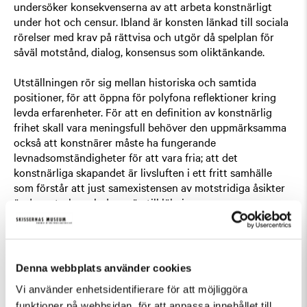
undersöker konsekvenserna av att arbeta konstnärligt
under hot och censur. Ibland är konsten länkad till sociala
rörelser med krav på rättvisa och utgör då spelplan för
såväl motstånd, dialog, konsensus som oliktänkande.
Utställningen rör sig mellan historiska och samtida
positioner, för att öppna för polyfona reflektioner kring
levda erfarenheter. För att en definition av konstnärlig
frihet skall vara meningsfull behöver den uppmärksamma
också att konstnärer måste ha fungerande
levnadsomständigheter för att vara fria; att det
konstnärliga skapandet är livsluften i ett fritt samhälle
som förstår att just samexistensen av motstridiga åsikter
är dess styrka och dess väg till läkning.
Utställningsprojektet
Routes of Resistance
har initierats
av SH|FT (Safe Havens Freedom Talks), en ideell
organisation för konstnärlig frihet. Efter en kreativ
Denna webbplats använder cookies
brainstormsession i Mexico City i december 2022 bildades
Vi använder enhetsidentifierare för att möjliggöra
ett kollektivt projekt med curatorer från Sydafrika,
funktioner på webbsidan, för att anpassa innehållet till