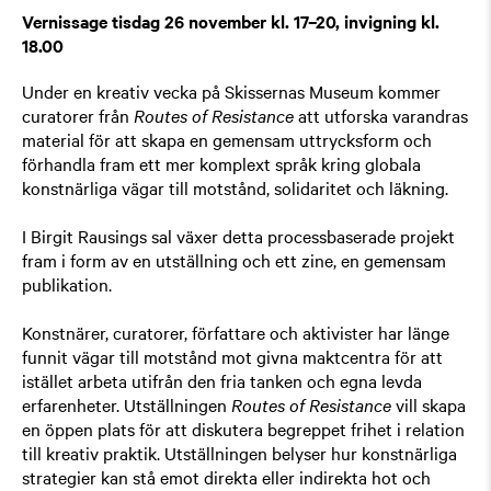
Vernissage tisdag 26 november kl. 17–20, invigning kl.
18.00
Under en kreativ vecka på Skissernas Museum kommer
curatorer från
Routes of Resistance
att utforska varandras
material för att skapa en gemensam uttrycksform och
förhandla fram ett mer komplext språk kring globala
konstnärliga vägar till motstånd, solidaritet och läkning.
I Birgit Rausings sal växer detta processbaserade projekt
fram i form av en utställning och ett zine, en gemensam
publikation.
Konstnärer, curatorer, författare och aktivister har länge
funnit vägar till motstånd mot givna maktcentra för att
istället arbeta utifrån den fria tanken och egna levda
erfarenheter. Utställningen
Routes of Resistance
vill skapa
en öppen plats för att diskutera begreppet frihet i relation
till kreativ praktik. Utställningen belyser hur konstnärliga
strategier kan stå emot direkta eller indirekta hot och