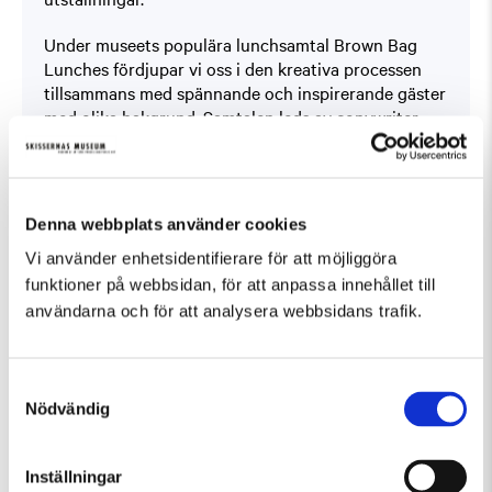
Under museets populära lunchsamtal Brown Bag
Lunches fördjupar vi oss i den kreativa processen
tillsammans med spännande och inspirerande gäster
med olika bakgrund. Samtalen leds av copywriter
och manusförfattare Paola Pellettieri.
Glöm inte att du kan förköpa din plats till säsongens
Brown Bag Lunches i museets entré. Och missar du
Denna webbplats använder cookies
ett samtal så kan du alltid lyssna i efterhand.
Samtalet publiceras som en podcast veckan efter
Vi använder enhetsidentifierare för att möjliggöra
samtalet på museet. Sök på ”Skissernas Museum”
funktioner på webbsidan, för att anpassa innehållet till
där poddar finns!
användarna och för att analysera webbsidans trafik.
Samtyckesval
Nödvändig
Fler evenemang som passar Samtal
Inställningar