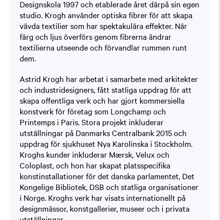
Designskola 1997 och etablerade året därpå sin egen
studio. Krogh använder optiska fibrer för att skapa
vävda textilier som har spektakulära effekter. När
färg och ljus överförs genom fibrerna ändrar
textilierna utseende och förvandlar rummen runt
dem.
Astrid Krogh har arbetat i samarbete med arkitekter
och industridesigners, fått statliga uppdrag för att
skapa offentliga verk och har gjort kommersiella
konstverk för företag som Longchamp och
Printemps i Paris. Stora projekt inkluderar
utställningar på Danmarks Centralbank 2015 och
uppdrag för sjukhuset Nya Karolinska i Stockholm.
Kroghs kunder inkluderar Mærsk, Velux och
Coloplast, och hon har skapat platsspecifika
konstinstallationer för det danska parlamentet, Det
Kongelige Bibliotek, DSB och statliga organisationer
i Norge. Kroghs verk har visats internationellt på
designmässor, konstgallerier, museer och i privata
utställningar.