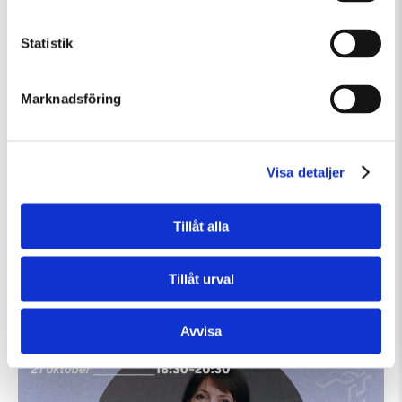
Statistik
Marknadsföring
Visa detaljer
Tillåt alla
Onsdag 30 September Kl 18:30
Folkets hörna med Ellika Lagerlöf
Tillåt urval
Övrigt
Samtal
Avvisa