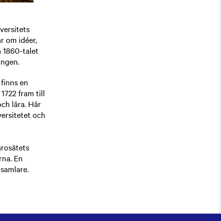
versitets
r om idéer,
 1860-talet
ingen.
 finns en
722 fram till
och lära. Här
versitetet och
ärosätets
rna. En
tsamlare.