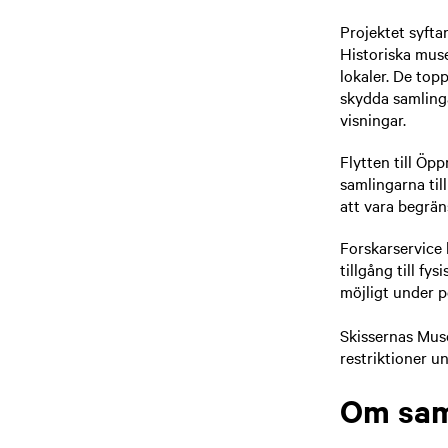
Projektet syftar
Historiska mus
lokaler. De to
skydda samling
visningar.
Flytten till Öp
samlingarna til
att vara begrä
Forskarservice 
tillgång till fy
möjligt under p
Skissernas Mus
restriktioner u
Om sam