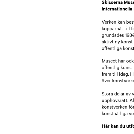
Skisserna Muse
internationella 
Verken kan best
kopparnät till 
grundades 1934 
aktivt ny konst
offentliga kons
Museet har ocks
offentlig konst
fram till idag.
över konstverke
Stora delar av 
upphovsrätt. Al
konstverken för
konstnärliga ve
Här kan du
utf