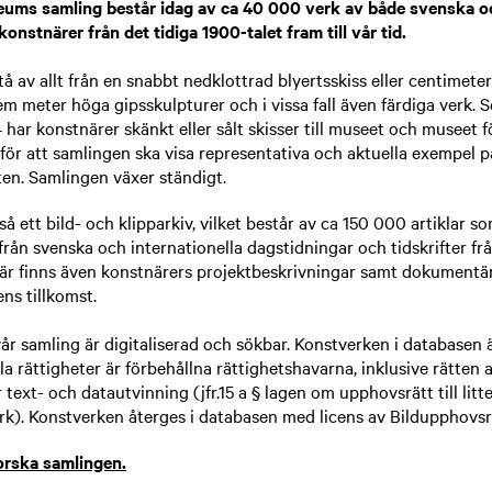
ums samling består idag av ca 40 000 verk av både svenska o
konstnärer från det tidiga 1900-talet fram till vår tid.
å av allt från en snabbt nedklottrad blyertsskiss eller centimeter
fem meter höga gipsskulpturer och i vissa fall även färdiga verk.
har konstnärer skänkt eller sålt skisser till museet och museet 
 för att samlingen ska visa representativa och aktuella exempel 
ten. Samlingen växer ständigt.
å ett bild- och klipparkiv, vilket består av ca 150 000 artiklar s
 från svenska och internationella dagstidningar och tidskrifter fr
 Här finns även konstnärers projektbeskrivningar samt dokumentär
ns tillkomst.
vår samling är digitaliserad och sökbar. Konstverken i databasen
la rättigheter är förbehållna rättighetshavarna, inklusive rätten
 text- och datautvinning (jfr.15 a § lagen om upphovsrätt till litt
rk). Konstverken återges i databasen med licens av Bildupphovsr
orska samlingen.