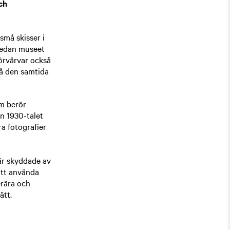
ch
små skisser i
 Sedan museet
förvärvar också
på den samtida
om berör
ån 1930-talet
a fotografier
 är skyddade av
 att använda
erära och
ätt.