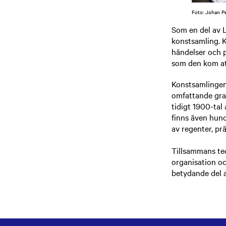
Foto: Johan P
Som en del av L
konstsamling. K
händelser och 
som den kom att
Konstsamlingen 
omfattande graf
tidigt 1900-tal
finns även hund
av regenter, p
Tillsammans tec
organisation oc
betydande del 