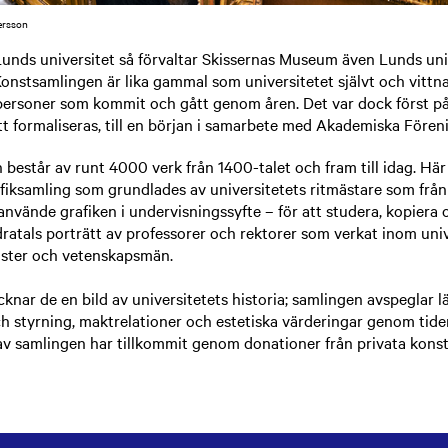
ersson
unds universitet så förvaltar Skissernas Museum även Lunds uni
onstsamlingen är lika gammal som universitetet självt och vittna
personer som kommit och gått genom åren. Det var dock först på
 formaliseras, till en början i samarbete med Akademiska Fören
består av runt 4000 verk från 1400-talet och fram till idag. Här
iksamling som grundlades av universitetets ritmästare som från 1
 använde grafiken i undervisningssyfte – för att studera, kopiera 
ratals porträtt av professorer och rektorer som verkat inom uni
räster och vetenskapsmän.
knar de en bild av universitetets historia; samlingen avspeglar l
h styrning, maktrelationer och estetiska värderingar genom tide
av samlingen har tillkommit genom donationer från privata kons