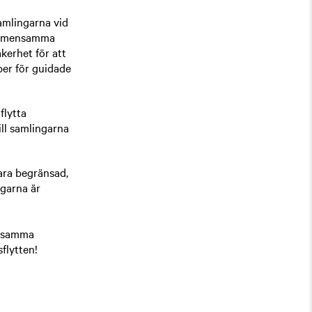
samlingarna vid
 gemensamma
kerhet för att
per för guidade
flytta
ill samlingarna
ara begränsad,
ngarna är
v samma
flytten!