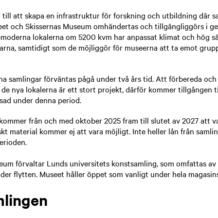
 till att skapa en infrastruktur för forskning och utbildning där 
eet och Skissernas Museum omhändertas och tillgängliggörs i
ppmoderna lokalerna om 5200 kvm har anpassat klimat och hög sä
arna, samtidigt som de möjliggör för museerna att ta emot grup
pna samlingar förväntas pågå under två års tid. Att förbereda och 
l de nya lokalerna är ett stort projekt, därför kommer tillgången t
nsad under denna period.
kommer från och med oktober 2025 fram till slutet av 2027 att v
siskt material kommer ej att vara möjligt. Inte heller lån från samli
erioden.
eum förvaltar Lunds universitets konstsamling, som omfattas a
nder flytten. Museet håller öppet som vanligt under hela magasins
lingen